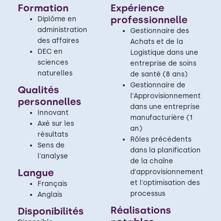
Formation
Expérience
professionnelle
Diplôme en
administration
Gestionnaire des
des affaires
Achats et de la
DEC en
Logistique dans une
sciences
entreprise de soins
naturelles
de santé (8 ans)
Gestionnaire de
Qualités
l'Approvisionnement
personnelles
dans une entreprise
Innovant
manufacturière (1
Axé sur les
an)
résultats
Rôles précédents
Sens de
dans la planification
l'analyse
de la chaîne
Langue
d'approvisionnement
et l'optimisation des
Français
processus
Anglais
Réalisations
Disponibilités